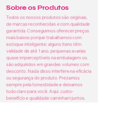
Sobre os Produtos
Todos os nossos produtos são originais,
de marcas reconhecidas e com qualidade
garantida. Conseguimos oferecer preços
mais baixos porque trabalhamos com
estoque inteligente: alguns itens têm
validade de até 1 ano, pequenas avarias
quase imperceptíveis na embalagem ou
são adquiridos em grandes volumes com
desconto. Nada disso interfere na eficácia
ou segurança do produto. Prezamos
sempre pela honestidade e deixamos
tudo claro para você. Aqui, custo-
benefício e qualidade caminham juntos.
Trocas e Devoluções
Queremos que você fique satisfeito com
sua compra. Por isso, aceitamos
devoluções em casos de produtos com