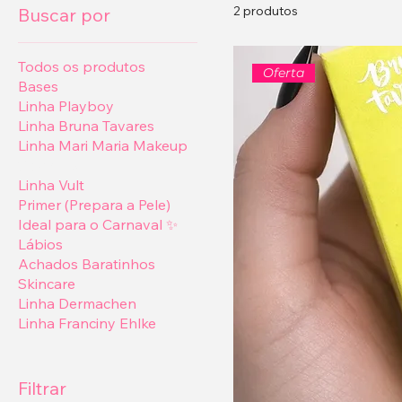
2 produtos
Buscar por
Todos os produtos
Oferta
Bases
Linha Playboy
Linha Bruna Tavares
Linha Mari Maria Makeup
Sombras
Linha Vult
Primer (Prepara a Pele)
Ideal para o Carnaval ✨
Lábios
Achados Baratinhos
Skincare
Linha Dermachen
Linha Franciny Ehlke
Filtrar